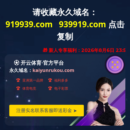
Toggle
naviga
当前位置：
首页
<
九游(中国)
<
高性能蝶阀
W830系列高性能合金硬密封蝶