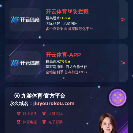
邮箱
二维码
回到顶部
G500双合金硬密封五偏心
旋转阀