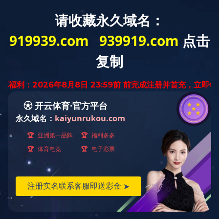
Toggle
naviga
当前位置：
首页
<
九游(中国)
<
五偏心旋转阀
电话
五偏心
旋转阀