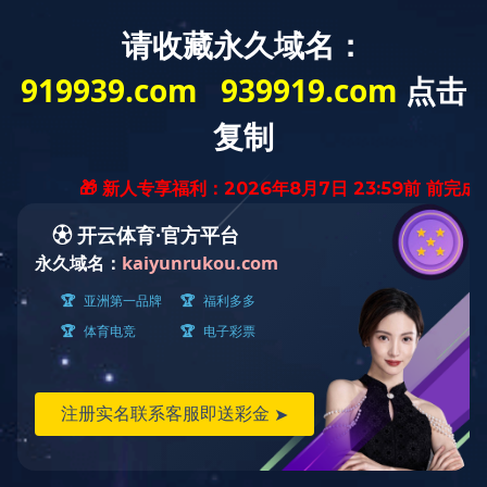
Toggle
naviga
当前位置：
首页
<
九游(中国)
<
五偏心旋转阀
G500双合金硬密封五偏心旋转