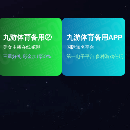
-W系列-高性能全金属硬密封蝶阀-YH.pdf