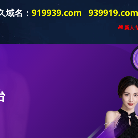
关于九游(中国)
九游(中国)
项目案例
九游体
0系列高性能合金硬密封蝶阀（DS3