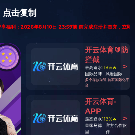
育平台官方网站
人力资源
社会责任
EN
42Y）