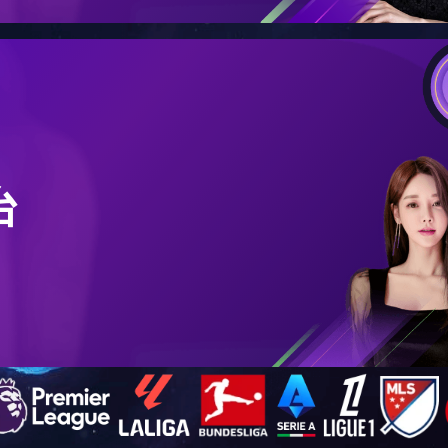
背压供热节能改造工程
25