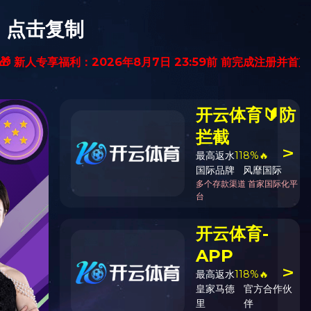
育平台官方网站
人力资源
社会责任
EN
电话
改造工程