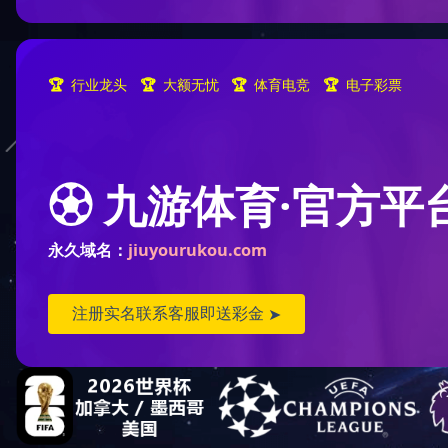
»
应用项目：大同第二发电厂8#机组高
»
产品名称：全焊接电动法兰球阀
»
规格型号：DN1400 PN25 DN1200 PN
»
操作形式：电动