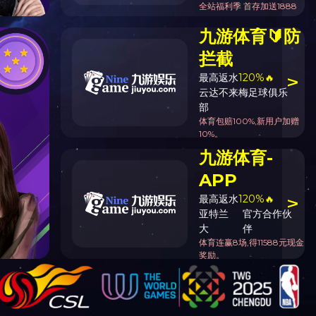
邮箱
二维码
回到顶部