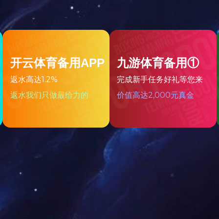
通与协作
。公司
团队凭借
阀门行业
丰富的经验和专