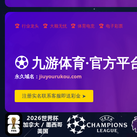
新年伊始，公司顺利完成DN2000