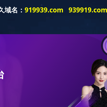
关于九游(中国)
九游(中国)
项目案例
九游体
九游(中国)集团 大口径阀门“隆”起