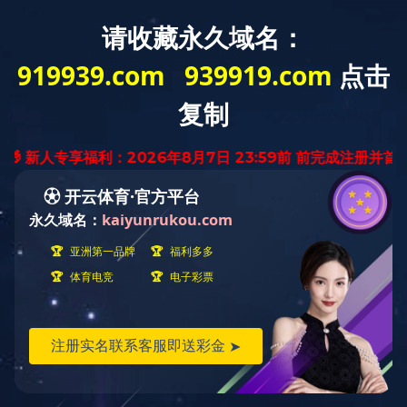
Toggle
naviga
TEL
GIFLON INTELLIGENT EQUIPMENT MANUFACTURING GROUP CO.LTD. ©
Copyright 2019-2022 京ICP备2022000022号
MAILBOX
Site map
|
FAQ
|
Privacy note
|
Contact us