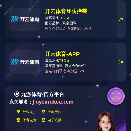
安博手机版app
|
MK在线平台
|
华体会官方网站
|
开云综合体育
|
九游网页版·官方端
网站
|
中欧注册_中欧（中国）
|
开云手机入口
|
九游平台
|
MK官方网站
|
QR code
TOP