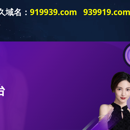
Home
About Giflon
Products
Project case
O.LTD. © Copyright 2019-2022 京
网站
|
中欧注册_中欧（中国）
|
开云手机入口
|
九游平台
|
MK官方网站
|