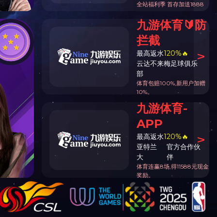
MAILBOX
QR code
TOP