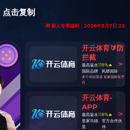
Media Center
FAQ
Privacy note
CN
TEL
Site map
|
FAQ
|
Privacy note
|
Contact us